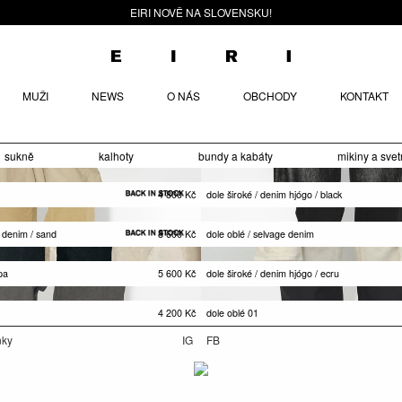
EIRI NOVĚ NA SLOVENSKU!
MUŽI
NEWS
O NÁS
OBCHODY
KONTAKT
sukně
kalhoty
bundy a kabáty
mikiny a svet
4 800
Kč
dole široké / denim hjógo / black
e denim / sand
8 600
Kč
dole oblé / selvage denim
opa
5 600
Kč
dole široké / denim hjógo / ecru
4 200
Kč
dole oblé 01
nky
IG
FB