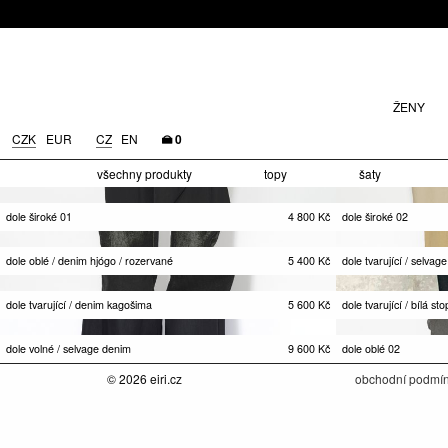
ŽENY
CZK
EUR
CZ
EN
0
všechny produkty
topy
šaty
dole široké 01
4 800
Kč
dole široké 02
dole oblé / denim hjógo / rozervané
5 400
Kč
dole tvarující / selvag
dole tvarující / denim kagošima
5 600
Kč
dole tvarující / bílá st
dole volné / selvage denim
9 600
Kč
dole oblé 02
© 2026 eiri.cz
obchodní podmí