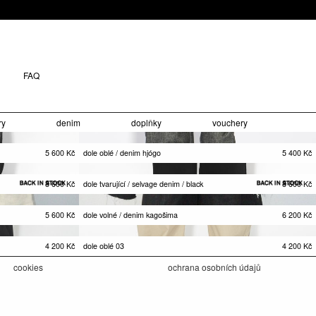
FAQ
ry
denim
doplňky
vouchery
5 600
Kč
dole oblé / denim hjógo
5 400
Kč
8 600
Kč
dole tvarující / selvage denim / black
8 600
Kč
5 600
Kč
dole volné / denim kagošima
6 200
Kč
4 200
Kč
dole oblé 03
4 200
Kč
cookies
ochrana osobních údajů