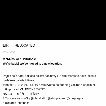
EIRI — RELOCATED
10. 2. 2026
MYSLÍKOVA 4, PRAHA 2
We’re back! We’ve moved to a new location.
Přijďte se s námi potkat a oslavit náš nový Eiri spot v krásné nové lokalitě
nedaleko galerie Mánes.
V pátek 13. 2. 2026 | 15–19 h vás zveme na opening večírek a speciální
nákupní akci VALENTINE TWIST.
NA CO SE MŮŽETE TĚŠIT?
15% sleva na značky @pbgstudio, @eiri_prague, @parprague
a @martin_zampach