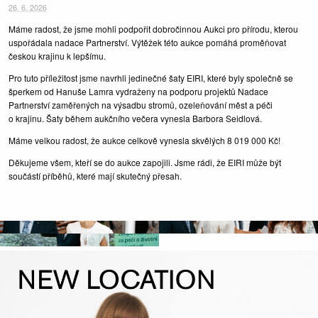
26. 6. 2026
Máme radost, že jsme mohli podpořit dobročinnou Aukci pro přírodu, kterou
uspořádala nadace Partnerství. Výtěžek této aukce pomáhá proměňovat
českou krajinu k lepšímu.
Pro tuto příležitost jsme navrhli jedinečné šaty EIRI, které byly společně se
šperkem od Hanuše Lamra vydraženy na podporu projektů Nadace
Partnerství zaměřených na výsadbu stromů, ozeleňování měst a péči
o krajinu. Šaty během aukčního večera vynesla Barbora Seidlová.
Máme velkou radost, že aukce celkově vynesla skvělých 8 019 000 Kč!
Děkujeme všem, kteří se do aukce zapojili. Jsme rádi, že EIRI může být
součástí příběhů, které mají skutečný přesah.