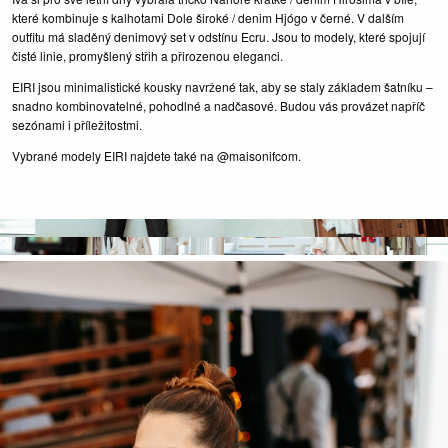
které kombinuje s kalhotami Dole široké / denim Hjógo v černé. V dalším
outfitu má sladěný denimový set v odstínu Ecru. Jsou to modely, které spojují
čisté linie, promyšlený střih a přirozenou eleganci.
EIRI jsou minimalistické kousky navržené tak, aby se staly základem šatníku –
snadno kombinovatelné, pohodlné a nadčasové. Budou vás provázet napříč
sezónami i příležitostmi.
Vybrané modely EIRI najdete také na @maisonifcom.