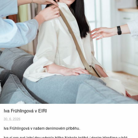
Iva Frühlingová v EIRI
30. 6. 2026
Iva Frühlingová v našem denimovém příběhu.
Iva si pro své letní dny vybrala tričko Nahoře krátké / denim Hirošima v bílé,