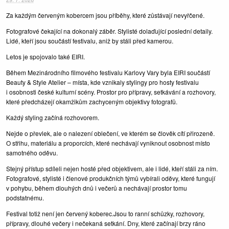
Za každým červeným kobercem jsou příběhy, které zůstávají nevyřčené.
Fotografové čekající na dokonalý záběr. Stylisté dolaďující poslední detaily.
Lidé, kteří jsou součástí festivalu, aniž by stáli před kamerou.
Letos je spojovalo také EIRI.
Během Mezinárodního filmového festivalu Karlovy Vary byla EIRI součástí
Beauty & Style Atelier – místa, kde vznikaly stylingy pro hosty festivalu
i osobnosti české kulturní scény. Prostor pro přípravy, setkávání a rozhovory,
které předcházejí okamžikům zachyceným objektivy fotografů.
Každý styling začíná rozhovorem.
Nejde o převlek, ale o nalezení oblečení, ve kterém se člověk cítí přirozeně.
O střihu, materiálu a proporcích, které nechávají vyniknout osobnost místo
samotného oděvu.
Stejný přístup sdíleli nejen hosté před objektivem, ale i lidé, kteří stáli za ním.
Fotografové, stylisté i členové produkčních týmů vybírali oděvy, které fungují
v pohybu, během dlouhých dnů i večerů a nechávají prostor tomu
podstatnému.
Festival totiž není jen červený koberec.Jsou to ranní schůzky, rozhovory,
přípravy, dlouhé večery i nečekaná setkání. Dny, které začínají brzy ráno