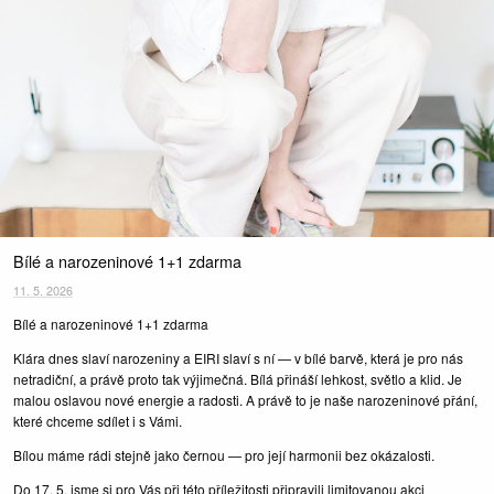
Bílé a narozeninové 1+1 zdarma
11. 5. 2026
Bílé a narozeninové 1+1 zdarma
Klára dnes slaví narozeniny a EIRI slaví s ní — v bílé barvě, která je pro nás
netradiční, a právě proto tak výjimečná. Bílá přináší lehkost, světlo a klid. Je
malou oslavou nové energie a radosti. A právě to je naše narozeninové přání,
které chceme sdílet i s Vámi.
Bílou máme rádi stejně jako černou — pro její harmonii bez okázalosti.
Do 17. 5. jsme si pro Vás při této příležitosti připravili limitovanou akci