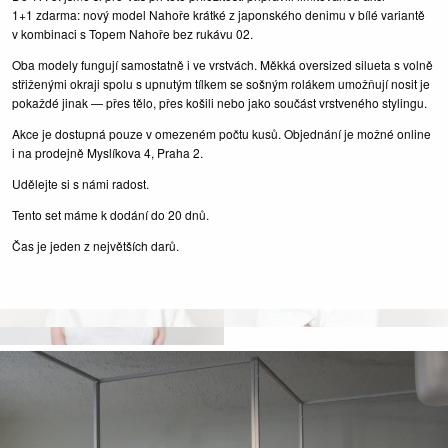
1+1 zdarma: nový model Nahoře krátké z japonského denimu v bílé variantě
v kombinaci s Topem Nahoře bez rukávu 02.
Oba modely fungují samostatně i ve vrstvách. Měkká oversized silueta s volně
střiženými okraji spolu s upnutým tílkem se sošným rolákem umožňují nosit je
pokaždé jinak — přes tělo, přes košili nebo jako součást vrstveného stylingu.
Akce je dostupná pouze v omezeném počtu kusů. Objednání je možné online
i na prodejně Myslíkova 4, Praha 2.
Udělejte si s námi radost.
Tento set máme k dodání do 20 dnů.
Čas je jeden z největších darů.