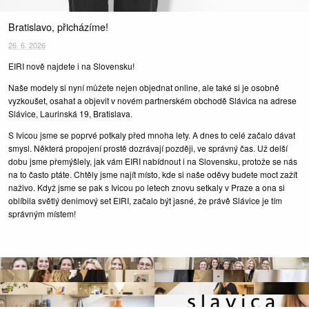
Bratislavo, přicházíme!
26. 6. 2026
EIRI nově najdete i na Slovensku!
Naše modely si nyní můžete nejen objednat online, ale také si je osobně
vyzkoušet, osahat a objevit v novém partnerském obchodě Slávica na adrese
Slávice, Laurinská 19, Bratislava.
S Ivicou jsme se poprvé potkaly před mnoha lety. A dnes to celé začalo dávat
smysl. Některá propojení prostě dozrávají později, ve správný čas. Už delší
dobu jsme přemýšlely, jak vám EIRI nabídnout i na Slovensku, protože se nás
na to často ptáte. Chtěly jsme najít místo, kde si naše oděvy budete moct zažít
naživo. Když jsme se pak s Ivicou po letech znovu setkaly v Praze a ona si
oblíbila světlý denimový set EIRI, začalo být jasné, že právě Slávice je tím
správným místem!