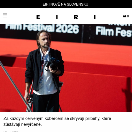
EIRI NOVĚ NA SLOVENSKU!
0
Za každým červeným kobercem se skrývají příběhy, které
zůstávají nevyřčené.
29. 7. 2026