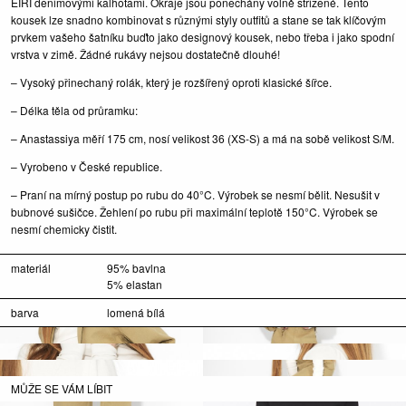
EIRI denimovými kalhotami. Okraje jsou ponechány volně střižené. Tento
kousek lze snadno kombinovat s různými styly outfitů a stane se tak klíčovým
prvkem vašeho šatníku buďto jako designový kousek, nebo třeba i jako spodní
vrstva v zimě. Žádné rukávy nejsou dostatečně dlouhé!
– Vysoký přinechaný rolák, který je rozšířený oproti klasické šířce.
– Délka těla od průramku:
– Anastassiya měří 175 cm, nosí velikost 36 (XS-S) a má na sobě velikost S/M.
– Vyrobeno v České republice.
– Praní na mírný postup po rubu do 40°C. Výrobek se nesmí bělit. Nesušit v
bubnové sušičce. Žehlení po rubu při maximální teplotě 150°C. Výrobek se
nesmí chemicky čistit.
materiál
95% bavlna
5% elastan
barva
lomená bílá
MŮŽE SE VÁM LÍBIT