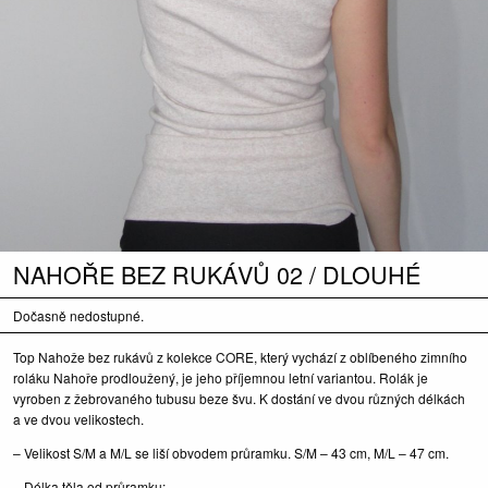
NAHOŘE BEZ RUKÁVŮ 02 / DLOUHÉ
Dočasně nedostupné.
Top Nahože bez rukávů z kolekce CORE, který vychází z oblíbeného zimního
roláku Nahoře prodloužený, je jeho příjemnou letní variantou. Rolák je
vyroben z žebrovaného tubusu beze švu. K dostání ve dvou různých délkách
a ve dvou velikostech.
– Velikost S/M a M/L se liší obvodem průramku. S/M – 43 cm, M/L – 47 cm.
– Délka těla od průramku: