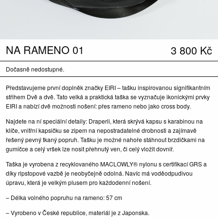
NA RAMENO 01
3 800
Kč
Dočasně nedostupné.
Představujeme první doplněk značky EIRI – tašku inspirovanou signifikantním
střihem Dvě a dvě. Tato velká a praktická taška se vyznačuje ikonickými prvky
EIRI a nabízí dvě možnosti nošení: přes rameno nebo jako cross body.
Najdete na ní speciální detaily: Draperii, která skrývá kapsu s karabinou na
klíče, vnitřní kapsičku se zipem na nepostradatelné drobnosti a zajímavě
řešený pevný tkaný popruh. Tašku je možné nahoře stáhnout brzdičkami na
gumičce a celý vršek lze nosit přehnutý ven, či celý vložit dovniř.
Taška je vyrobena z recyklovaného MACLOWLY® nylonu s certifikací GRS a
díky ripstopové vazbě je neobyčejně odolná. Navíc má voděodpudivou
úpravu, která je velkým plusem pro každodenní nošení.
– Délka volného popruhu na rameno: 57 cm
– Vyrobeno v České republice, materiál je z Japonska.