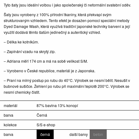
Tyto šaty jsou ideální volbou i jako společenský či neformální svatební oděv.
Šaty jsou vyrobeny z 100% přírodní tkaniny, která překvapí svým
strukturovaným vzhledem. Tento efekt je dosažen pomocí speciální metody
Dyed Damage Wash, která využívá tradiční japonské techniky barvení a její
využití dodává těmto šatům jedinečný a autentický vzhled.
– Délka ke kotníkům.
– Zapínání vzadu na skrytý zip.
– Adriana měří 174 cm a má na sobě velikost S/M.
– Vyrobeno v České republice, materiál je z Japonska.
– Praní na mírný postup po rubu do 40°C. Výrobek se nesmí bělit. Nesušit v
bubnové sušičce. Žehlení po rubu při maximální teplotě 200°C. Výrobek se
nesmí chemicky čistit.
materiál
87% bavlna 13% konopí
barva
Černá
kolekce
S/S e-shop
barva
černá
další barvy
beton