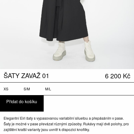
ŠATY ZAVAŽ 01
6 200
Kč
XS
S/M
M/L
Přidat do košíku
Elegantní Eiri šaty s vypasovanou variabilní siluetou a přepásáním v pase.
Šaty je možné v pase převázat různými způsoby. Rukávy mají dvě polohy, pro
zajištění kratší varianty jsou uvnitř k dispozici knoflíky.