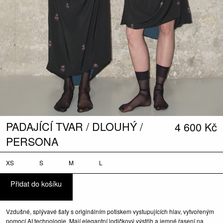
PADAJÍCÍ TVAR / DLOUHÝ /
4 600
Kč
PERSONA
XS
S
M
L
Přidat do košíku
Vzdušné, splývavé šaty s originálním potiskem vystupujících hlav, vytvořeným
pomocí AI technologie. Mají elegantní lodičkový výstřih a jemné řasení na